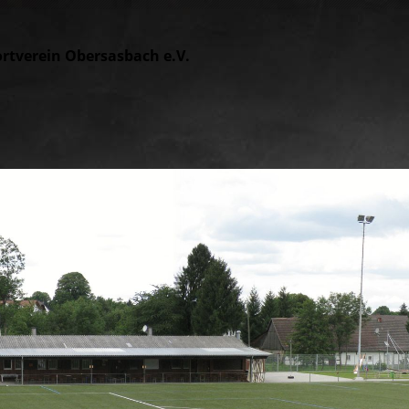
rtvere
in Obersasbach e.V.