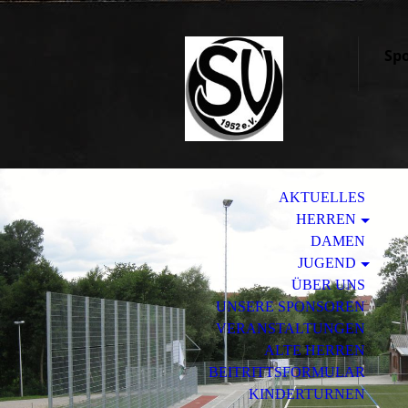
Spo
AKTUELLES
HERREN
DAMEN
JUGEND
ÜBER UNS
UNSERE SPONSOREN
VERANSTALTUNGEN
ALTE HERREN
BEITRITTSFORMULAR
KINDERTURNEN