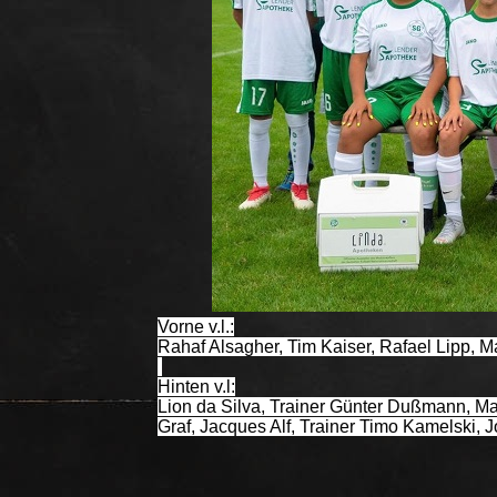
Vorne v.l.:
Rahaf Alsagher, Tim Kaiser, Rafael Lipp, Ma
Hinten v.l:
Lion da Silva, Trainer Günter Dußmann, Max
Graf, Jacques Alf, Trainer Timo Kamelski, 