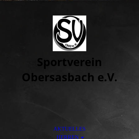
Sportvere
in
Obersasbach e.V.
AKTUELLES
HERREN