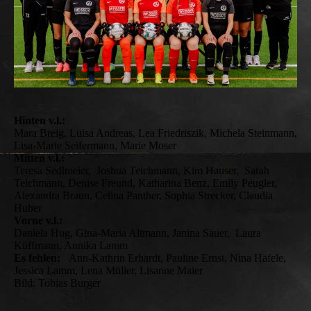
Hinten v.l.:
Mara Breig, Luisa Andreas, Lea Friedriszik, Michela Steinmann,
Lisa-Marie Seifermann, Marie Moser
Mitten v.l.:
Teresa Sedlmeier, Joshua Teichmann, Kim Hauser, Sarah
Teichmann, Denise Freund, Katharina Benz, Emily Peugler,
Alexandra Braun, Celina Panther, Sophia Strecker, Claudia
Huber
Vorne v.l.:
Daniela Hug, Gina-Maria Altmann, Janina Sauer, Laura
Küffmann, Annika Lamm
Es fehlen:
Ann-Kathrin Erhardt, Pauline Ernst, Nina Häfele,
Jessica Lamm, Lena Müller, Lisanne Maier
Bild: Tobias Burger