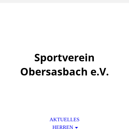
Sportvere
in
Obersasbach e.V.
AKTUELLES
HERREN