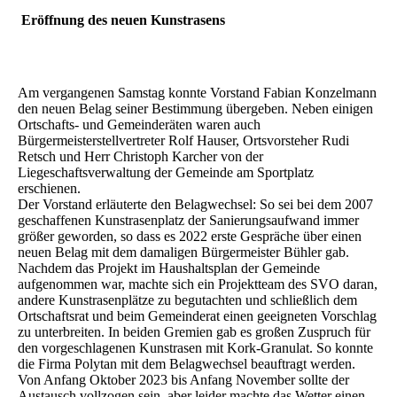
Eröffnung des neuen Kunstrasens
Am vergangenen Samstag konnte Vorstand Fabian Konzelmann
den neuen Belag seiner Bestimmung übergeben. Neben einigen
Ortschafts- und Gemeinderäten waren auch
Bürgermeisterstellvertreter Rolf Hauser, Ortsvorsteher Rudi
Retsch und Herr Christoph Karcher von der
Liegeschaftsverwaltung der Gemeinde am Sportplatz
erschienen.
Der Vorstand erläuterte den Belagwechsel: So sei bei dem 2007
geschaffenen Kunstrasenplatz der Sanierungsaufwand immer
größer geworden, so dass es 2022 erste Gespräche über einen
neuen Belag mit dem damaligen Bürgermeister Bühler gab.
Nachdem das Projekt im Haushaltsplan der Gemeinde
aufgenommen war, machte sich ein Projektteam des SVO daran,
andere Kunstrasenplätze zu begutachten und schließlich dem
Ortschaftsrat und beim Gemeinderat einen geeigneten Vorschlag
zu unterbreiten. In beiden Gremien gab es großen Zuspruch für
den vorgeschlagenen Kunstrasen mit Kork-Granulat. So konnte
die Firma Polytan mit dem Belagwechsel beauftragt werden.
Von Anfang Oktober 2023 bis Anfang November sollte der
Austausch vollzogen sein, aber leider machte das Wetter einen