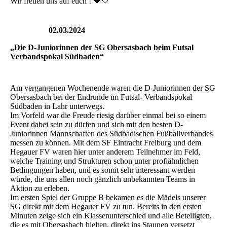
Wir freuen uns auf euch ! 🖤🤍
02.03.2024
„Die D-Juniorinnen der SG Obersasbach beim Futsal
Verbandspokal Südbaden“
Am vergangenen Wochenende waren die D-Juniorinnen der SG
Obersasbach bei der Endrunde im Futsal- Verbandspokal
Südbaden in Lahr unterwegs.
Im Vorfeld war die Freude riesig darüber einmal bei so einem
Event dabei sein zu dürfen und sich mit den besten D-
Juniorinnen Mannschaften des Südbadischen Fußballverbandes
messen zu können. Mit dem SF Eintracht Freiburg und dem
Hegauer FV waren hier unter anderem Teilnehmer im Feld,
welche Training und Strukturen schon unter profiähnlichen
Bedingungen haben, und es somit sehr interessant werden
würde, die uns allen noch gänzlich unbekannten Teams in
Aktion zu erleben.
Im ersten Spiel der Gruppe B bekamen es die Mädels unserer
SG direkt mit dem Hegauer FV zu tun. Bereits in den ersten
Minuten zeige sich ein Klassenunterschied und alle Beteiligten,
die es mit Obersasbach hielten, direkt ins Staunen versetzt