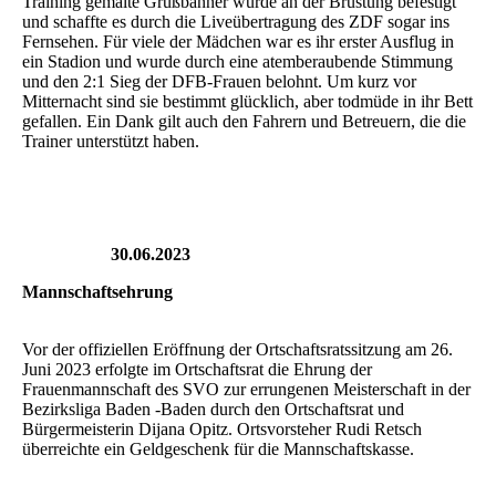
Training gemalte Grußbanner wurde an der Brüstung befestigt
und schaffte es durch die Liveübertragung des ZDF sogar ins
Fernsehen. Für viele der Mädchen war es ihr erster Ausflug in
ein Stadion und wurde durch eine atemberaubende Stimmung
und den 2:1 Sieg der DFB-Frauen belohnt. Um kurz vor
Mitternacht sind sie bestimmt glücklich, aber todmüde in ihr Bett
gefallen. Ein Dank gilt auch den Fahrern und Betreuern, die die
Trainer unterstützt haben.
30.06.2023
Mannschaftsehrung
Vor der offiziellen Eröffnung der Ortschaftsratssitzung am 26.
Juni 2023 erfolgte im Ortschaftsrat die Ehrung der
Frauenmannschaft des SVO zur errungenen Meisterschaft in der
Bezirksliga Baden -Baden durch den Ortschaftsrat und
Bürgermeisterin Dijana Opitz. Ortsvorsteher Rudi Retsch
überreichte ein Geldgeschenk für die Mannschaftskasse.