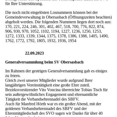
für Ihre Unterstützung.
Die noch nicht eingelösten Losnummern können bei der
Gemeindeverwaltung in Obersasbach (Öffnungszeiten beachten)
abgeholt werden. Die folgenden Nummern liegen dort noch aus:
170, 221, 224, 246, 301, 402, 467, 518, 700, 776, 822, 874,
906, 930, 970, 1052, 1102, 1194, 1227, 1236, 1250, 1253,
1272, 1333, 1339, 1344, 1375, 1378, 1386, 1388, 1405, 1490,
1762, 1772, 1792, 1805, 1932, 1936, 1954
22.09.2023
Generalversammlung beim SV Obersasbach
Im Rahmen der gestrigen Generalversammlung gab es einiges
zu feiern.
Gleich zwei unserer Mitglieder wurde aufgrund Ihrer
langjährigen Vereinstätigkeit eine große Ehre zuteil.
Bezirksvorsitzender Vito Voncina überreichte Tobias Tisch für
sein außergewöhnliches Engagement und ehrenamtliche
Tätigkeit die Verbandsehrennadel des SBFV.
Auch für Manfred Hörth war es ein großer Abend, mit der
goldenen Verbandsehrennadel des SBFV und der
Ehrenmitgliedschaft des SVO sagen wir Danke für über 40