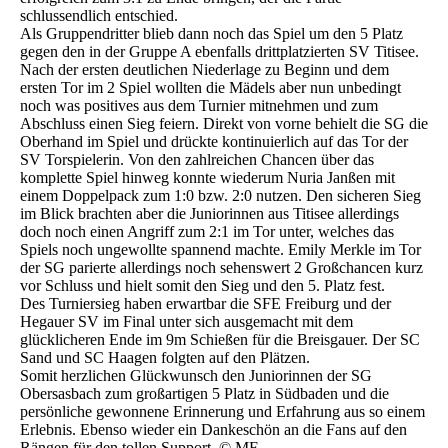
schlussendlich entschied.
Als Gruppendritter blieb dann noch das Spiel um den 5 Platz
gegen den in der Gruppe A ebenfalls drittplatzierten SV Titisee.
Nach der ersten deutlichen Niederlage zu Beginn und dem
ersten Tor im 2 Spiel wollten die Mädels aber nun unbedingt
noch was positives aus dem Turnier mitnehmen und zum
Abschluss einen Sieg feiern. Direkt von vorne behielt die SG die
Oberhand im Spiel und drückte kontinuierlich auf das Tor der
SV Torspielerin. Von den zahlreichen Chancen über das
komplette Spiel hinweg konnte wiederum Nuria Janßen mit
einem Doppelpack zum 1:0 bzw. 2:0 nutzen. Den sicheren Sieg
im Blick brachten aber die Juniorinnen aus Titisee allerdings
doch noch einen Angriff zum 2:1 im Tor unter, welches das
Spiels noch ungewollte spannend machte. Emily Merkle im Tor
der SG parierte allerdings noch sehenswert 2 Großchancen kurz
vor Schluss und hielt somit den Sieg und den 5. Platz fest.
Des Turniersieg haben erwartbar die SFE Freiburg und der
Hegauer SV im Final unter sich ausgemacht mit dem
glücklicheren Ende im 9m Schießen für die Breisgauer. Der SC
Sand und SC Haagen folgten auf den Plätzen.
Somit herzlichen Glückwunsch den Juniorinnen der SG
Obersasbach zum großartigen 5 Platz in Südbaden und die
persönliche gewonnene Erinnerung und Erfahrung aus so einem
Erlebnis. Ebenso wieder ein Dankeschön an die Fans auf den
Rängen für den tollen Support. © MF