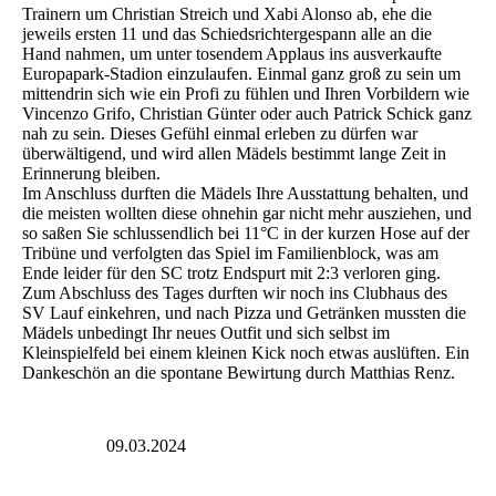
Trainern um Christian Streich und Xabi Alonso ab, ehe die
jeweils ersten 11 und das Schiedsrichtergespann alle an die
Hand nahmen, um unter tosendem Applaus ins ausverkaufte
Europapark-Stadion einzulaufen. Einmal ganz groß zu sein um
mittendrin sich wie ein Profi zu fühlen und Ihren Vorbildern wie
Vincenzo Grifo, Christian Günter oder auch Patrick Schick ganz
nah zu sein. Dieses Gefühl einmal erleben zu dürfen war
überwältigend, und wird allen Mädels bestimmt lange Zeit in
Erinnerung bleiben.
Im Anschluss durften die Mädels Ihre Ausstattung behalten, und
die meisten wollten diese ohnehin gar nicht mehr ausziehen, und
so saßen Sie schlussendlich bei 11°C in der kurzen Hose auf der
Tribüne und verfolgten das Spiel im Familienblock, was am
Ende leider für den SC trotz Endspurt mit 2:3 verloren ging.
Zum Abschluss des Tages durften wir noch ins Clubhaus des
SV Lauf einkehren, und nach Pizza und Getränken mussten die
Mädels unbedingt Ihr neues Outfit und sich selbst im
Kleinspielfeld bei einem kleinen Kick noch etwas auslüften. Ein
Dankeschön an die spontane Bewirtung durch Matthias Renz.
09.03.2024