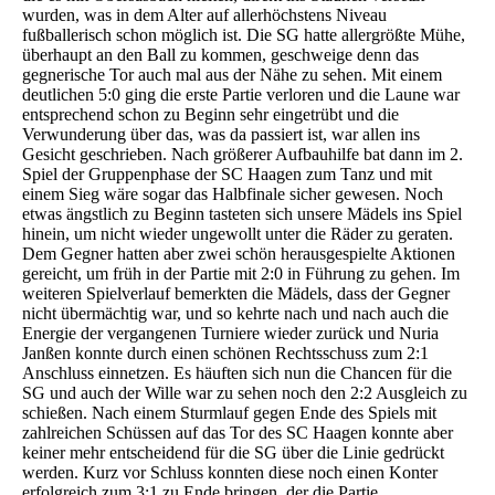
wurden, was in dem Alter auf allerhöchstens Niveau
fußballerisch schon möglich ist. Die SG hatte allergrößte Mühe,
überhaupt an den Ball zu kommen, geschweige denn das
gegnerische Tor auch mal aus der Nähe zu sehen. Mit einem
deutlichen 5:0 ging die erste Partie verloren und die Laune war
entsprechend schon zu Beginn sehr eingetrübt und die
Verwunderung über das, was da passiert ist, war allen ins
Gesicht geschrieben. Nach größerer Aufbauhilfe bat dann im 2.
Spiel der Gruppenphase der SC Haagen zum Tanz und mit
einem Sieg wäre sogar das Halbfinale sicher gewesen. Noch
etwas ängstlich zu Beginn tasteten sich unsere Mädels ins Spiel
hinein, um nicht wieder ungewollt unter die Räder zu geraten.
Dem Gegner hatten aber zwei schön herausgespielte Aktionen
gereicht, um früh in der Partie mit 2:0 in Führung zu gehen. Im
weiteren Spielverlauf bemerkten die Mädels, dass der Gegner
nicht übermächtig war, und so kehrte nach und nach auch die
Energie der vergangenen Turniere wieder zurück und Nuria
Janßen konnte durch einen schönen Rechtsschuss zum 2:1
Anschluss einnetzen. Es häuften sich nun die Chancen für die
SG und auch der Wille war zu sehen noch den 2:2 Ausgleich zu
schießen. Nach einem Sturmlauf gegen Ende des Spiels mit
zahlreichen Schüssen auf das Tor des SC Haagen konnte aber
keiner mehr entscheidend für die SG über die Linie gedrückt
werden. Kurz vor Schluss konnten diese noch einen Konter
erfolgreich zum 3:1 zu Ende bringen, der die Partie