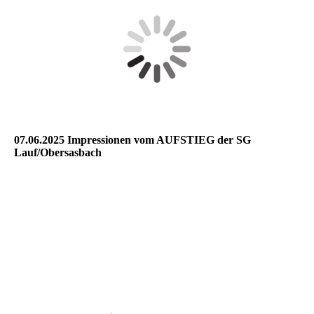
07.06.2025 Impressionen vom AUFSTIEG der SG
Lauf/Obersasbach
1_WhatsApp Bild 2025-06-10 um 07.29.01_d09ac6af
WhatsApp Bild 2025-06-10 um 07.29.01_82d1c04f
WhatsApp Bild 2025-06-10 um 07.29.01_729c890a
WhatsApp Bild 2025-06-10 um 07.29.01_2de162ab